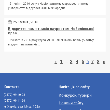
21 квітня 2016 року у Національному фармацевтичному
університеті відбулася ХХIІІ Міжнародна ...
25 Квітня , 2016
Відкриття пам’ятників лауреатам Нобелівської
премії
23 квітня 2016 року група учнів нашої школи взяли участь у
відкритті пам’ятників ...
«
1
…
3
4
5
6
7
8
»
Контакти
Навігація по сайту
(0572) 99-10-03
Конкурси, турніри
(0572) 99-11-66
Новини сайту
м. Харків, вул. Миру, 102а