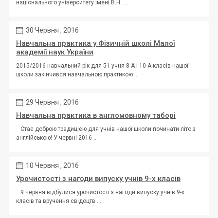
національного університету імені В.Н. ...
30 Червня , 2016
Навчальна практика у Фізичній школі Малої
академії наук України
2015/2016 навчальний рік для 51 учня 8-А і 10-А класів нашої
школи закінчився навчальною практикою ...
29 Червня , 2016
Навчальна практика в англомовному таборі
Стає доброю традицією для учнів нашої школи починати літо з
англійською! У червні 2016 ...
10 Червня , 2016
Урочистості з нагоди випуску учнів 9-х класів
9 червня відбулися урочистості з нагоди випуску учнів 9-х
класів та вручення свідоцтв ...