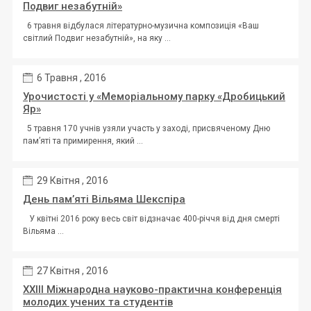
Подвиг незабутній»
6 травня відбулася літературно-музична композиція «Ваш
світлий Подвиг незабутній», на яку ...
6 Травня , 2016
Урочистості у «Меморіальному парку «Дробицький
Яр»
5 травня 170 учнів узяли участь у заході, присвяченому Дню
пам’яті та примирення, який ...
29 Квітня , 2016
День пам’яті Вільяма Шекспіра
У квітні 2016 року весь світ відзначає 400-річчя від дня смерті
Вільяма ...
27 Квітня , 2016
ХХIІІ Міжнародна науково-практична конференція
молодих учених та студентів