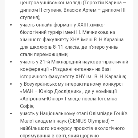
центроа учнівської молоді (Торохтій Карина –
диплом ІІ ступеня, Власюк Артем – диплом ІІІ
ступеня);
участь онлайн форматі у ХХIII хіміко-
біологічний турнір імені І.І. Мечникова на
хімічного факультету ХНУ імені В. Н Каразіна
для школярів 8-11 класів, де п’ятеро учнів
стали переможцями;
участь у 21-й Міжнародній науково-практичній
конференції «Різдвяні читання» на базі
історичного факультету ХНУ ім.. В. Н. Каразіна;
у Всеукраїнському інтерактивному конкурсі
«МАН – Юніор Дослідник» , де у номінації
«Астроном-Юніор» І місце посіла Істоміна
Софія;
участь у Національному етапі Олімпіади Геніїв
Малої академії наук (GENIUS Olympiad) –
найбільшого конкурсу проєктів екологічного
спрямування в світі, який щорічно