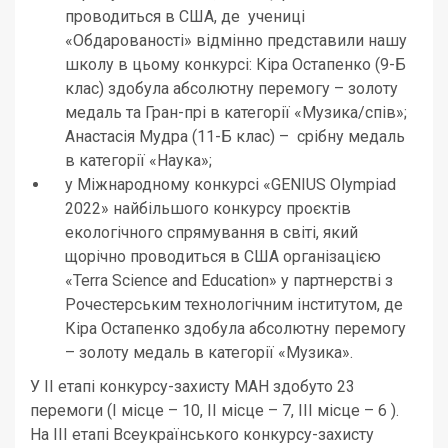
проводиться в США, де учениці
«Обдарованості» відмінно представили нашу
школу в цьому конкурсі: Кіра Остапенко (9-Б
клас) здобула абсолютну перемогу – золоту
медаль та Гран-прі в категорії «Музика/спів»;
Анастасія Мудра (11-Б клас) – срібну медаль
в категорії «Наука»;
у Міжнародному конкурсі «GENIUS Olympiad
2022» найбільшого конкурсу проєктів
екологічного спрямування в світі, який
щорічно проводиться в США організацією
«Terra Science and Education» у партнерстві з
Рочестерським технологічним інститутом, де
Кіра Остапенко здобула абсолютну перемогу
– золоту медаль в категорії «Музика».
У ІІ етапі конкурсу-захисту МАН здобуто 23
перемоги (І місце – 10, ІІ місце – 7, ІІІ місце – 6 ).
На ІІІ етапі Всеукраїнського конкурсу-захисту