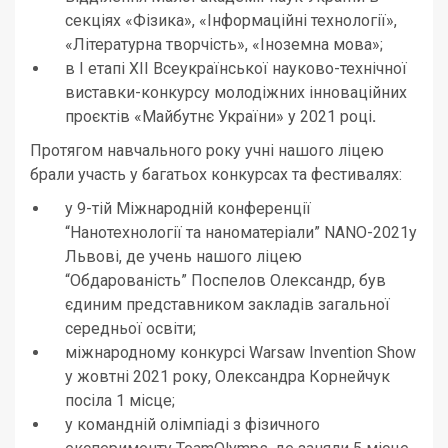
секціях «Фізика», «Інформаційні технології»,
«Літературна творчість», «Іноземна мова»;
в І етапі ХІІ Всеукраїнської науково-технічної
виставки-конкурсу молодіжних інноваційних
проєктів «Майбутнє України» у 2021 році
.
Протягом навчального року учні нашого ліцею
брали участь у багатьох конкурсах та фестивалях:
у 9-тій Міжнародній конференції
“Нанотехнології та наноматеріали” NANO-2021у
Львові, де учень нашого ліцею
“Обдарованість” Поспелов Олександр, був
єдиним представником закладів загальної
середньої освіти;
міжнародному конкурсі Warsaw Invention Show
у жовтні 2021 року, Олександра Корнейчук
посіла 1 місце;
у командній олімпіаді з фізичного