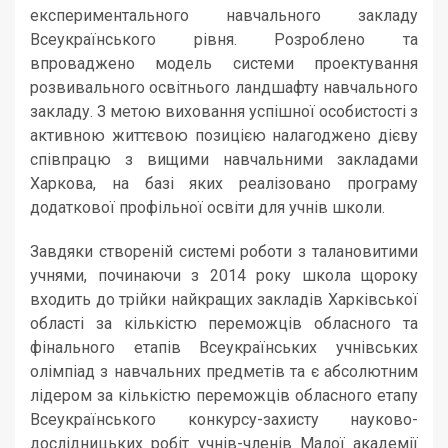
експериментального навчального закладу
Всеукраїнського рівня. Розроблено та
впроваджено модель системи проектування
розвивального освітнього ландшафту навчального
закладу. З метою виховання успішної особистості з
активною життєвою позицією налагоджено дієву
співпрацю з вищими навчальними закладами
Харкова, на базі яких реалізовано програму
додаткової профільної освіти для учнів школи.
Завдяки створеній системі роботи з талановитими
учнями, починаючи з 2014 року школа щороку
входить до трійки найкращих закладів Харківської
області за кількістю переможців обласного та
фінального етапів Всеукраїнських учнівських
олімпіад з навчальних предметів та є абсолютним
лідером за кількістю переможців обласного етапу
Всеукраїнського конкурсу-захисту науково-
дослідницьких робіт учнів-членів Малої академії