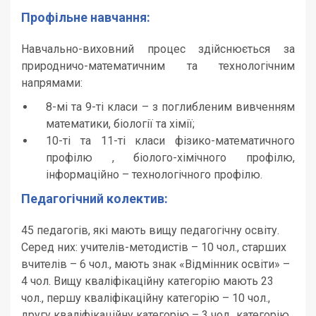
Профільне навчання:
Навчально-виховний процес здійснюється за
природничо-математичним та технологічним
напрямами:
8-мі та 9-ті класи – з поглибленим вивченням
математики, біології та хімії;
10-ті та 11-ті класи фізико-математичного
профілю , біолого-хімічного профілю,
інформаційно – технологічного профілю.
Педагогічний колектив:
45 педагогів, які мають вищу педагогічну освіту.
Серед них: учителів-методистів – 10 чол., старших
вчителів – 6 чол., мають знак «Відмінник освіти» –
4 чол. Вищу кваліфікаційну категорію мають 23
чол., першу кваліфікаційну категорію – 10 чол.,
другу кваліфікаційну категорію – 3 чол., категорію