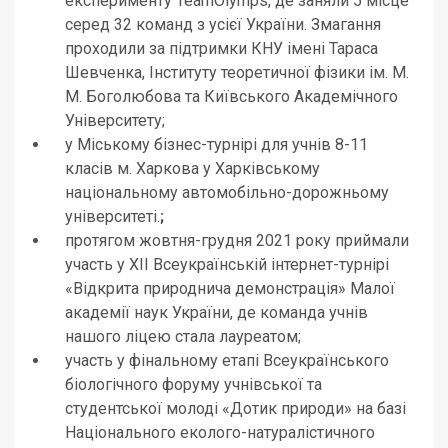
експерименту TeamOlymps, де заняли 5 місце
серед 32 команд з усієї України. Змагання
проходили за підтримки КНУ імені Тараса
Шевченка, Інституту теоретичної фізики ім. М.
М. Боголюбова та Київського Академічного
Університету;
у Міському бізнес-турнірі для учнів 8-11
класів м. Харкова у Харківському
національному автомобільно-дорожньому
університеті.
;
протягом жовтня-грудня 2021 року приймали
участь у XII Всеукраїнській інтернет-турнірі
«Відкрита природнича демонстрація» Малої
академії наук України, де команда учнів
нашого ліцею стала лауреатом;
участь у фінальному етапі Всеукраїнського
біологічного форуму учнівської та
студентської молоді «Дотик природи» на базі
Національного еколого-натуралістичного