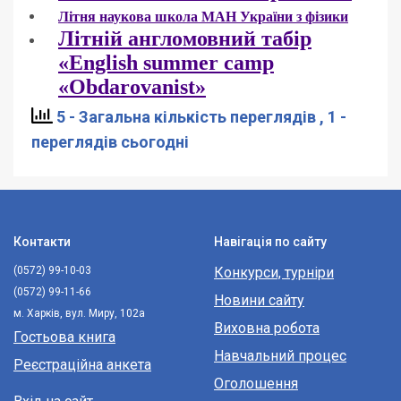
Літня наукова школа МАН України з фізики
Л
ітній англомовний табір
«English summer camp
«Obdarovanist»
5 - Загальна кількість переглядів
, 1 -
переглядів сьогодні
Контакти
Навігація по сайту
(0572) 99-10-03
Конкурси, турніри
(0572) 99-11-66
Новини сайту
м. Харків, вул. Миру, 102а
Виховна робота
Гостьова книга
Навчальний процес
Реєстраційна анкета
Оголошення