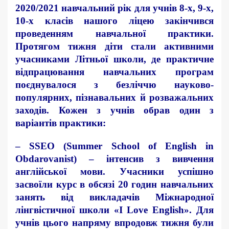
2020/2021 навчальний рік для учнів 8-х, 9-х,
10-х класів нашого ліцею закінчився
проведенням навчальної практики.
Протягом тижня діти стали активними
учасниками Літньої школи, де практичне
відпрацювання навчальних програм
поєднувалося з безліччю науково-
популярних, пізнавальних й розважальних
заходів. Кожен з учнів обрав один з
варіантів практики:
–
SSEO
(
Summer
School
of
English
in
Obdarovanist
)
– інтенсив з вивчення
англійської мови. Учасники успішно
засвоїли курс в обсязі 20 годин навчальних
занять від викладачів Міжнародної
лінгвістичної школи «I Love English». Для
учнів цього напряму впродовж тижня були