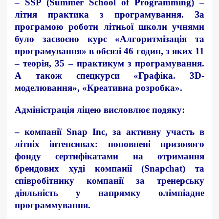
– SSP (Summer School of Programming)
–
літня практика з програмування. За
програмою роботи літньої школи учнями
було засвоєно курс «Алгоритмізація та
програмування» в обсязі 46 годин, з яких 11
– теорія, 35 – практикум з програмування.
А також спецкурси «Графіка. 3D-
моделювання», «Креативна розробка».
Адміністрація ліцею висловлює подяку:
–
компанії
Snap
Inc
, за активну участь в
літніх інтенсивах: поповнені призового
фонду сертифікатами на отримання
брендових худі компанії (Snapchat) та
співробітнику компанії за тренерську
діяльність у напрямку олімпіадне
программування.