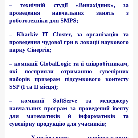
–
технічній студії «Винахідник»
, за
проведення навчальних занять з
робототехніки для SMPS;
–
Kharkiv IT Cluster
, за організацію та
проведення чудової гри в локації наукового
парку Сінергія;
–
компанії GlobalLogic
та її співробітникам,
які посприяли отриманню сувенірних
наборів призерам підсумкового контесту
SSP (І та ІІ місця);
–
компанії SoftServe
та менеджеру
навчальних програм за проведений івенту
для математиків й інформатиків та
сувенірну продукцію для учасників;
–
Харківському національному