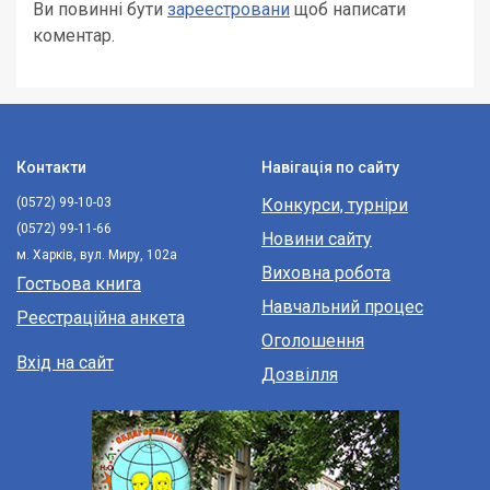
Ви повинні бути
зареестровани
щоб написати
коментар.
Контакти
Навігація по сайту
(0572) 99-10-03
Конкурси, турніри
(0572) 99-11-66
Новини сайту
м. Харків, вул. Миру, 102а
Виховна робота
Гостьова книга
Навчальний процес
Реєстраційна анкета
Оголошення
Вхід на сайт
Дозвілля