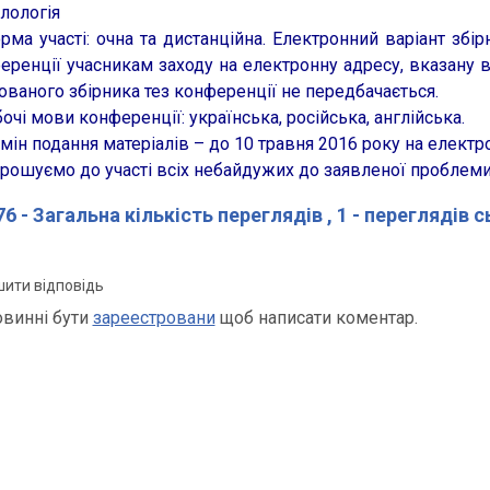
лологія
а участі: очна та дистанційна. Електронний варіант збір
еренції учасникам заходу на електронну адресу, вказану в
ованого збірника тез конференції не передбачається.
чі мови конференції: українська, російська, англійська.
ін подання матеріалів – до 10 травня 2016 року на електро
ошуємо до участі всіх небайдужих до заявленої проблем
6 - Загальна кількість переглядів
, 1 - переглядів 
ити відповідь
овинні бути
зареестровани
щоб написати коментар.