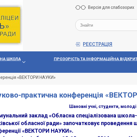
Версія для слабозорих
РЕЄСТРАЦІЯ
НА ШКОЛА
ПРОЗОРIСТЬ ТА IНФОРМАЦIЙНА ВIДКРИТ
ференція «ВЕКТОРИ НАУКИ»
уково-практична конференція «ВЕКТО
Шановні учні, студенти, молоді
унальний заклад «Обласна спеціалізована школа-
івської обласної ради» започатковує проведення 
ференції «ВЕКТОРИ НАУКИ».