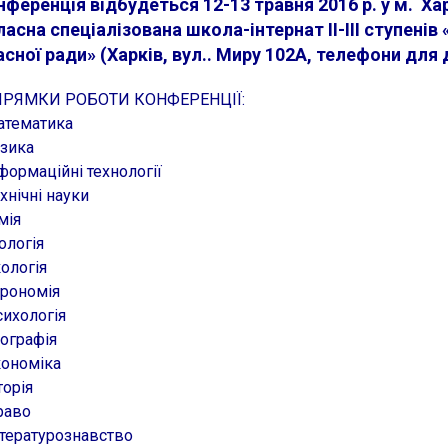
еренція відбудеться 12-13 травня 2016 р. у м. Ха
асна спеціалізована школа-інтернат ІІ-ІІІ ступенів
сної ради» (Харків, вул.. Миру 102А, телефони для 
РЯМКИ РОБОТИ КОНФЕРЕНЦІЇ:
тематика
зика
формаційні технології
хнічні науки
мія
ологія
ологія
рономія
ихологія
ографія
ономіка
торія
раво
тературознавство