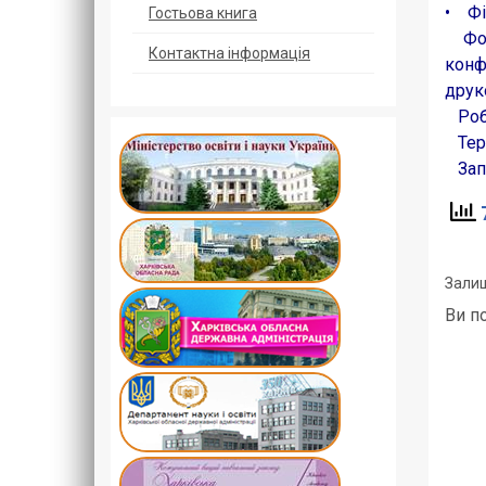
• Фі
Гостьова книга
Форм
Контактна інформація
конф
друк
Робо
Терм
Запр
7
Залиш
Ви п