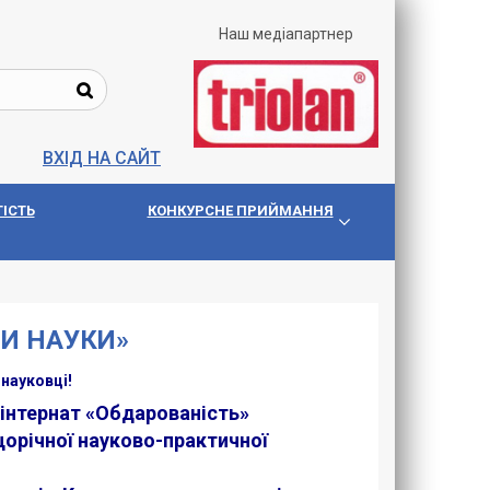
Наш медіапартнер
ВХІД НА САЙТ
IСТЬ
КОНКУРСНЕ ПРИЙМАННЯ
РИ НАУКИ»
 науковці!
інтернат «Обдарованість»
щорічної науково-практичної