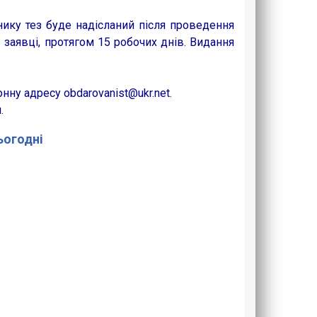
нику тез буде надісланий після проведення
 заявці, протягом 15 робочих днів. Видання
нну адресу obdarovanist@ukr.net.
и.
сьогодні