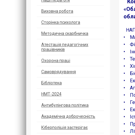
Наші педагоги
Конф
«Обл
Виховна робота
обла
Сторінка психолога
НАП
Методична скарбничка
• Ма
• Фі
Атестація педагогічних
працівників
• Ін
• Те
Охорoна прaці
• Хі
Самоврядування
• Бі
• Ек
Бібліотека
• Аг
НМТ-2024
• Пс
• Ге
Антибулінгова політика
• Ек
Академічна доброчесність
• Іс
• П
Кіберполіція застерігає
• Лі