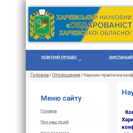
ОСВІТНІЙ ПРОЦЕС
ДИСТАНЦІЙ
Головна
Оголошення
/
/
Науково-практична кон
На
Меню сайту
Головна
Ком
Харк
Про наш ліцей
кон