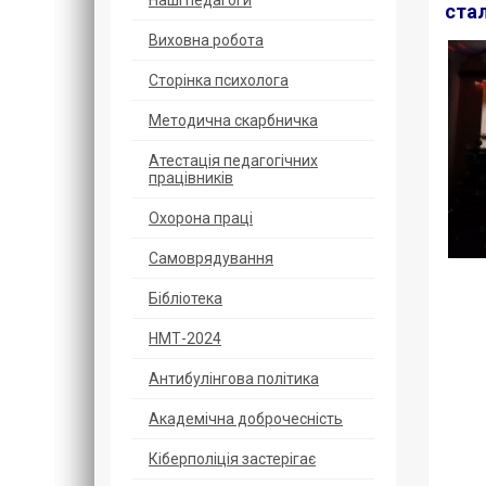
Наші педагоги
стал
Виховна робота
Сторінка психолога
Методична скарбничка
Атестація педагогічних
працівників
Охорoна прaці
Самоврядування
Бібліотека
НМТ-2024
Антибулінгова політика
Академічна доброчесність
Кіберполіція застерігає