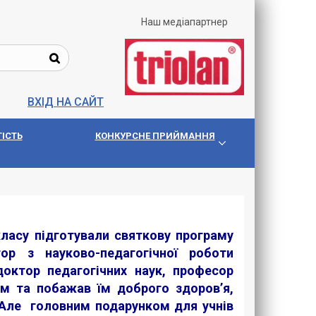
Наш медіапартнер
ВХІД НА САЙТ
IСТЬ
КОНКУРСНЕ ПРИЙМАННЯ
класу підготували святкову програму
ор з науково-педагогічної роботи
 доктор педагогічних наук, професор
том та побажав їм доброго здоров’я,
. Але головним подарунком для учнів