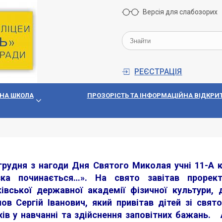
Версія для слабозорих
РЕЄСТРАЦІЯ
НА ШКОЛА
ПРОЗОРIСТЬ ТА IНФОРМАЦIЙНА ВIДКРИТ
грудня з нагоди Дня Святого Миколая учні 11-А 
зка починається…». На свято завітав прорект
ківської державної академії фізичної культури,
ов Сергій Іванович, який привітав дітей зі свя
хів у навчанні та здійснення заповітних бажань