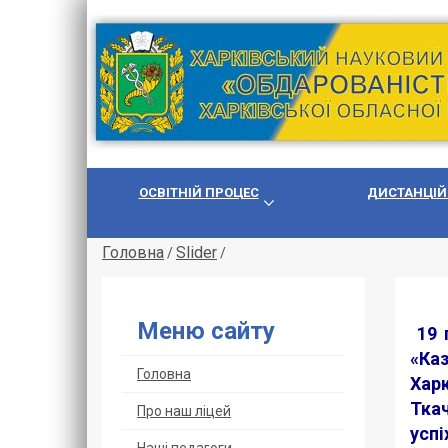
ОСВІТНІЙ ПРОЦЕС
ДИСТАНЦІЙ
Головна
Slider
/
/
Меню сайту
19 
«Ка
Головна
Хар
Ткач
Про наш ліцей
успі