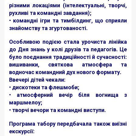
різними локаціями (інтелектуальні, творчі,
рухливі та командні завдання);
• командні ігри та тимбілдинг, що сприяли
знайомству та згуртованості.
Особливою подією стала урочиста лінійка
до Дня знань у колі друзів та педагогів. Це
було поєднання традиційності й сучасності:
вишиванки, святкова атмосфера та
водночас командний дух нового формату.
Ввечері дітей чекали:
• дискотеки та флешмоби;
• атмосферний вечір біля вогнища з
маршмелоу;
• творчі вечори та командні виступи.
Програма табору передбачала також виїзні
екскурсії: