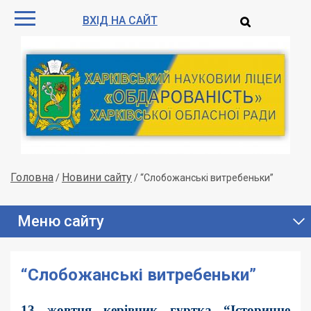
ВХІД НА САЙТ
Головна
Новини сайту
/
/
“Слобожанські витребеньки”
Меню сайту
“Слобожанські витребеньки”
13 жовтня керівник гуртка “Історичне