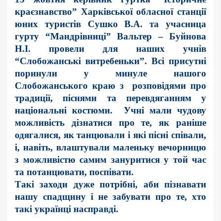
краєзнавство” Харківської обласної станції
юних туристів Сушко В.А. та учасница
гурту “Мандрівниці” Вальтер – Буйнова
Н.І. провели для наших учнів
“Слобожанські витребеньки”. Всі присутні
поринули у минуле нашого
Слобожанського краю з розповідями про
традиції, піснями та перевдяганням у
національні костюми. Учні мали чудову
можливість дізнатися про те, як раніше
одягалися, як танцювали і які пісні співали,
і, навіть, влаштували маленьку вечорницю
з можливістю самим зануритися у той час
та потанцювати, поспівати.
Такі заходи дуже потрібні, аби пізнавати
нашу спадщину і не забувати про те, хто
такі українці насправді.