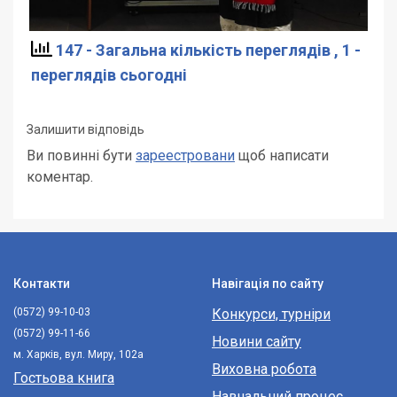
147 - Загальна кількість переглядів
, 1 -
переглядів сьогодні
Залишити відповідь
Ви повинні бути
зареестровани
щоб написати
коментар.
Контакти
Навігація по сайту
(0572) 99-10-03
Конкурси, турніри
(0572) 99-11-66
Новини сайту
м. Харків, вул. Миру, 102а
Виховна робота
Гостьова книга
Навчальний процес