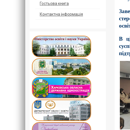
Гостьова книга
Зав
Контактна інформація
сте
осві
В ц
сусп
підт