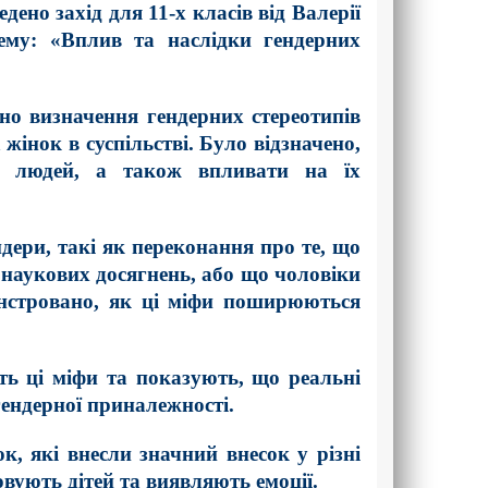
дено захід для 11-х класів від Валерії
му: «Вплив та наслідки гендерних
но визначення гендерних стереотипів
жінок в суспільстві. Було відзначено,
і людей, а також впливати на їх
дери, такі як переконання про те, що
наукових досягнень, або що чоловіки
онстровано, як ці міфи поширюються
ть ці міфи та показують, що реальні
гендерної приналежності.
, які внесли значний внесок у різні
овують дітей та виявляють емоції.