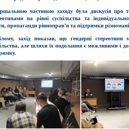
ершальною частиною заходу була дискусія про т
реотипами на рівні суспільства та індивідуаль
ти, пропаганди рівноправ’я та підтримки різноманіт
ілому, захід показав, що гендерні стереотипи 
ільства, але шляхи їх подолання є можливими і до
римку.