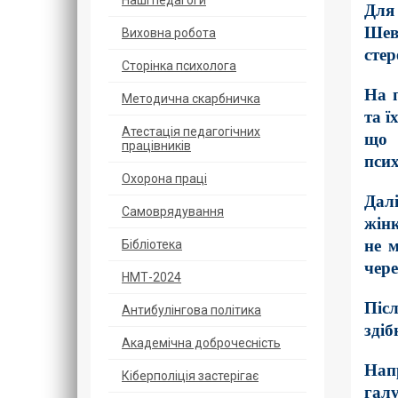
Наші педагоги
Для 
Шев
Виховна робота
стер
Сторінка психолога
На п
Методична скарбничка
та ї
Атестація педагогічних
що 
працівників
псих
Охорoна прaці
Далі
Самоврядування
жінк
не 
Бібліотека
чере
НМТ-2024
Післ
Антибулінгова політика
здіб
Академічна доброчесність
Напр
Кіберполіція застерігає
галу