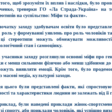
того, щоб зрозуміти їх вплив і наслідки, було прове
ченко, тренерки ГО «Ла Страда-Україна» на те
еотипів на суспільство: Міфи та факти».
очатку заходу здобувачам освіти було представле
х роль у формуванні уявлень про роль чоловіків та 
ці стереотипи можуть обмежувати можливост
ологічний стан і самооцінку.
 учасники заходу розглянули основні міфи про ген
и є менш сильними фізично або менш здібними до 
можуть виявляти емоції. Крім того, було продем
з масові медіа, культурні заходи.
я цього були представлені факти, які спростовую
ності та характеристики людини не залежать від її 
иклад, були наведені приклади жінок-спортсменок
зі спорту, або приклади чоловіків, які успішно вих