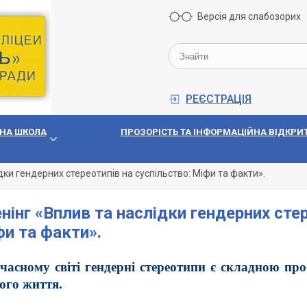
Версія для слабозорих
РЕЄСТРАЦІЯ
НА ШКОЛА
ПРОЗОРIСТЬ ТА IНФОРМАЦIЙНА ВIДКРИТ
дки гендерних стереотипів на суспільство: Міфи та факти».
нінг «Вплив та наслідки гендерних стер
и та факти».
часному світі гендерні стереотипи є складною пр
ого життя.