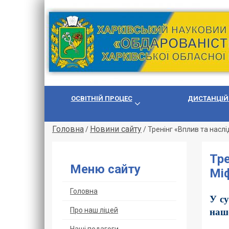
ОСВІТНІЙ ПРОЦЕС
ДИСТАНЦІЙ
Головна
Новини сайту
/
/
Тренінг «Вплив та наслі
Тре
Меню сайту
Міф
Головна
У су
Про наш ліцей
наш