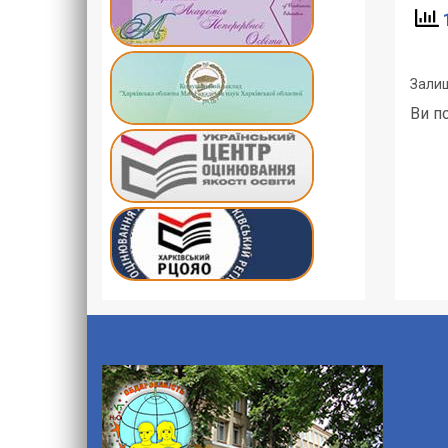
1
Залиш
Ви п