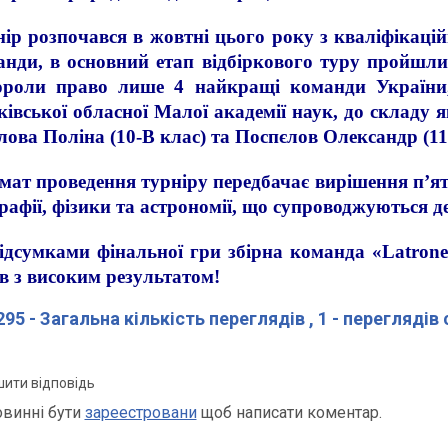
ір розпочався в жовтні цього року з кваліфікацій
нди, в основний етап відбіркового туру пройшли
ороли право лише 4 найкращі команди України,
івської обласної Малої академії наук, до складу 
ова Поліна (10-В клас) та Поспєлов Олександр (11
ат проведення турніру передбачає вирішення п’яти 
рафії, фізики та астрономії, що супроводжуються 
ідсумками фінальної гри збірна команда «Latrone
в з високим результатом!
95 - Загальна кількість переглядів
, 1 - переглядів
ити відповідь
овинні бути
зареестровани
щоб написати коментар.