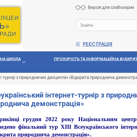
Версія для слабозорих
РЕЄСТРАЦІЯ
НА ШКОЛА
ПРОЗОРIСТЬ ТА IНФОРМАЦIЙНА ВIДКРИТ
т-турнір з природничих дисциплін «Відкрита природнича демонстр
український інтернет-турнір з природн
ироднича демонстрація»
рикінці грудня 2022 року Національним цент
едено фінальний тур ХІІІ Всеукраїнського інтер
дкрита природнича демонстрація».