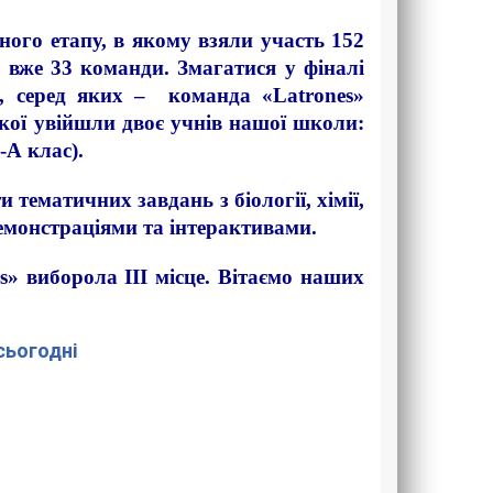
ного етапу, в якому взяли участь 152
 вже 33 команди. Змагатися у фіналі
 серед яких – команда «Latrones»
якої увійшли двоє учнів нашої школи:
-А клас).
тематичних завдань з біології, хімії,
демонстраціями та інтерактивами.
s» виборола ІІІ місце. Вітаємо наших
 сьогодні