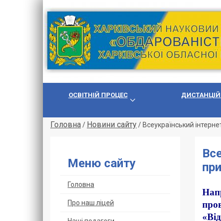
ОСВІТНІЙ ПРОЦЕС
ДИСТАНЦІЙ
Головна
Новини сайту
/
/
Всеукраїнський інтерне
Все
Меню сайту
пр
Головна
Нап
Про наш ліцей
пров
«Ві