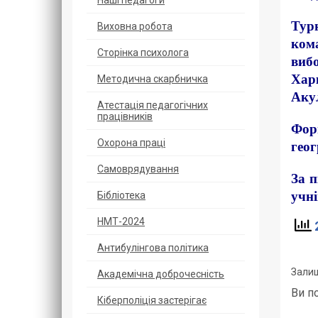
Наші педагоги
Турн
Виховна робота
кома
Сторінка психолога
виб
Харк
Методична скарбничка
Акул
Атестація педагогічних
працівників
Форм
Охорoна прaці
геог
Самоврядування
За п
учні
Бібліотека
НМТ-2024
2
Антибулінгова політика
Залиш
Академічна доброчесність
Ви п
Кіберполіція застерігає