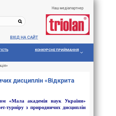
Наш медіапартнер
ВХІД НА САЙТ
IСТЬ
КОНКУРСНЕ ПРИЙМАННЯ
ація»
ичих дисциплін «Відкрита
ром «Мала академія наук України»
нет-турніру з природничих дисциплін