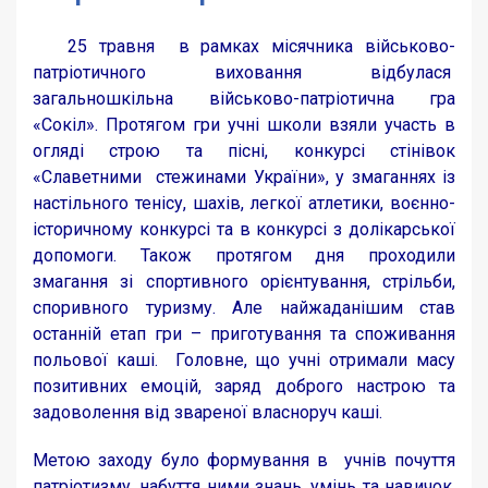
25 травня в рамках місячника військово-
патріотичного виховання відбулася
загальношкільна військово-патріотична гра
«Сокіл». Протягом гри учні школи взяли участь в
огляді строю та пісні, конкурсі стінівок
«Славетними cтежинами України», у змаганнях із
настільного тенісу, шахів, легкої атлетики, воєнно-
історичному конкурсі та в конкурсі з долікарської
допомоги. Також протягом дня проходили
змагання зі спортивного орієнтування, стрільби,
споривного туризму. Але найжаданішим став
останній етап гри – приготування та споживання
польової каші. Головне, що учні отримали масу
позитивних емоцій, заряд доброго настрою та
задоволення від звареної власноруч каші.
Метою заходу було формування в учнів почуття
патріотизму, набуття ними знань, умінь та навичок,