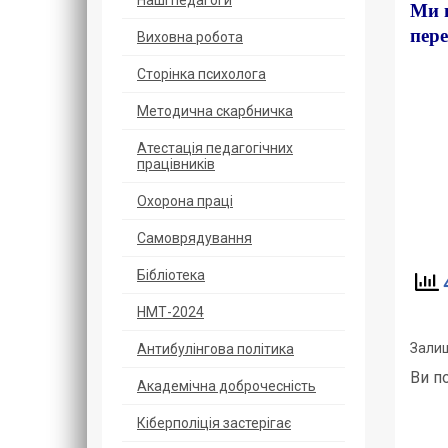
Наші педагоги
Ми щ
пере
Виховна робота
Сторінка психолога
Методична скарбничка
Атестація педагогічних
працівників
Охорoна прaці
Самоврядування
Бібліотека
4
НМТ-2024
Залиш
Антибулінгова політика
Ви п
Академічна доброчесність
Кіберполіція застерігає