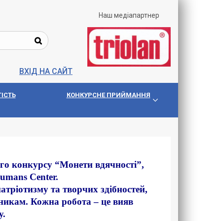
Наш медіапартнер
ВХІД НА САЙТ
IСТЬ
КОНКУРСНЕ ПРИЙМАННЯ
го конкурсу “Монети вдячності”,
umans Center.
тріотизму та творчих здібностей,
никам. Кожна робота – це вияв
у.