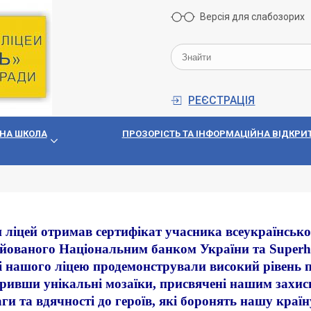
Версія для слабозорих
РЕЄСТРАЦІЯ
НА ШКОЛА
ПРОЗОРIСТЬ ТА IНФОРМАЦIЙНА ВIДКРИТ
ліцей отримав сертифікат учасника всеукраїнсько
ійованого Національним банком України та Superh
 нашого ліцею продемонстрували високий рівень па
ривши унікальні мозаїки, присвячені нашим захис
ги та вдячності до героїв, які боронять нашу країн