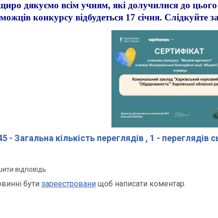
иро дякуємо всім учням, які долучилися до цьог
можців конкурсу відбудеться 17 січня. Слідкуйте з
5 - Загальна кількість переглядів
, 1 - переглядів 
ити відповідь
овинні бути
зареестровани
щоб написати коментар.