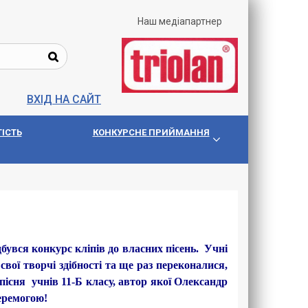
Наш медіапартнер
ВХІД НА САЙТ
IСТЬ
КОНКУРСНЕ ПРИЙМАННЯ
бувся конкурс кліпів до власних пісень. Учні
вої творчі здібності та ще раз переконалися,
існя учнів 11-Б класу, автор якої Олександр
перемогою!