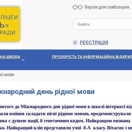
Версія для слабозорих
РЕЄСТРАЦІЯ
НА ШКОЛА
ПРОЗОРIСТЬ ТА IНФОРМАЦIЙНА ВIДКРИТ
ої мови
народний день рідної мови
того до Міжнародного дня рідної мови в школі-інтернаті від
али вміння складати пісні рідною мовою, продемонстрували с
ова є душею нації, її генетичним кодом. Найкращою визнана п
ко. Найкращий кліп представили учні 8-А класу. Вітаємо з 