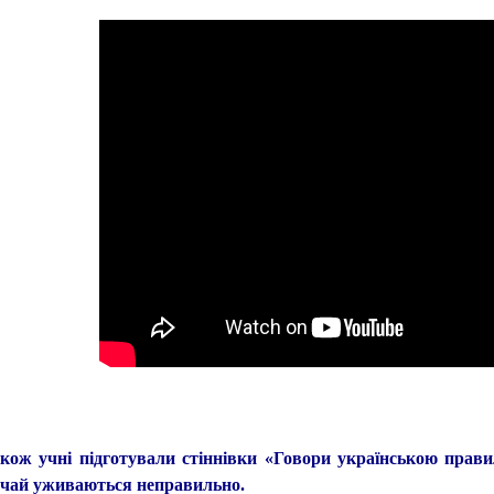
ж учні підготували стіннівки «Говори українською прави
ичай уживаються неправильно.