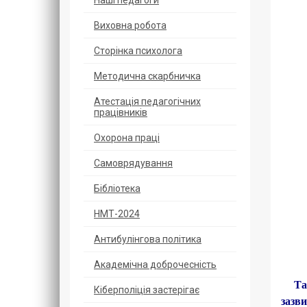
Наші педагоги
Виховна робота
Сторінка психолога
Методична скарбничка
Атестація педагогічних
працівників
Охорoна прaці
Самоврядування
Бібліотека
НМТ-2024
Антибулінгова політика
Академічна доброчесність
Тако
Кіберполіція застерігає
зазв