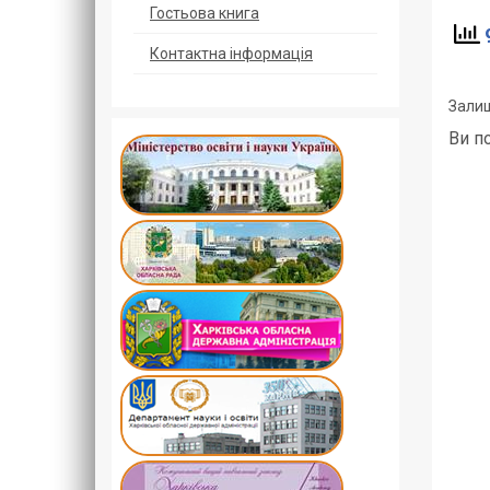
Гостьова книга
9
Контактна інформація
Залиш
Ви п