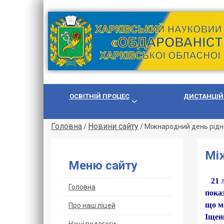
ОСВІТНІЙ ПРОЦЕС
ДИСТАНЦІЙ
Головна
Новини сайту
/
/
Міжнародний день рідн
Між
Меню сайту
21 лю
Головна
показ
що м
Про наш ліцей
Іщен