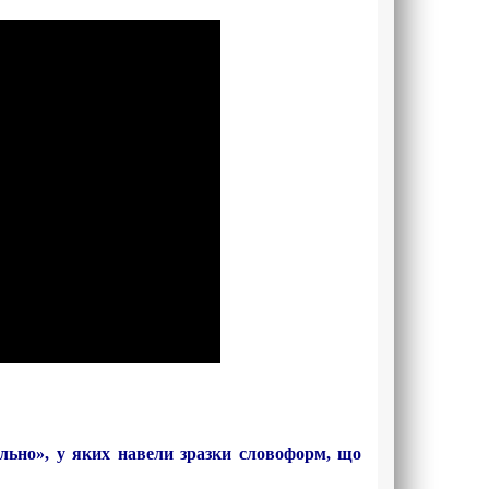
льно», у яких навели зразки словоформ, що