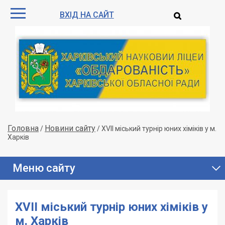
ВХІД НА САЙТ
Головна
Новини сайту
/
/
ХVІІ міський турнір юних хіміків у м.
Харків
Меню сайту
ХVІІ міський турнір юних хіміків у
м. Харків