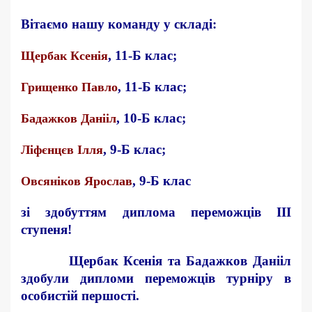
Вітаємо нашу команду у складі:
, 11-Б клас;
Щербак Ксенія
, 11-Б клас;
Грищенко Павло
, 10-Б клас;
Бадажков Данііл
, 9-Б клас;
Ліфєнцєв Ілля
, 9-Б клас
Овсяніков Ярослав
зі здобуттям диплома переможців ІІІ
ступеня!
Щербак Ксенія та Бадажков Данііл
здобули дипломи переможців турніру в
особистій першості.