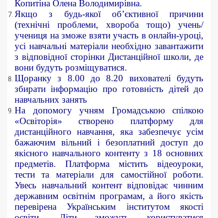
Копитіна Олена Володимирівна.
Якщо з будь-якої об’єктивної причини
(технічні проблеми, хвороба тощо) учень/
учениця на зможе взяти участь в онлайн-уроці,
усі навчальні матеріали необхідно завантажити
з відповідної сторінки Дистанційної школи, де
вони будуть розміщуватися.
Щоранку з 8.00 до 8.20 вихователі будуть
збирати інформацію про готовність дітей до
навчальних занять
На допомогу учням Громадською спілкою
«Освіторія» створено платформу для
дистанційного навчання, яка забезпечує усім
бажаючим вільний і безоплатний доступ до
якісного навчального контенту з 18 основних
предметів. Платформа містить відеоуроки,
тести та матеріали для самостійної роботи.
Увесь навчальний контент відповідає чинним
державним освітнім програмам, а його якість
перевірена Українським інститутом якості
освіти. Діти зможуть користуватися