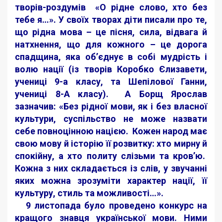
творів-роздумів «О рідне слово, хто без
тебе я…». У своїх творах діти писали про те,
що рідна мова – це пісня, сила, відвага й
натхнення, що для кожного – це дорога
спадщина, яка об’єднує в собі мудрість і
волю нації (із творів Коробко Єлизавети,
учениці 9-а класу, та Шепілової Ганни,
учениці 8-А класу). А Борщ Ярослав
зазначив: «Без рідної мови, як і без власної
культури, суспільство не може назвати
себе повноцінною нацією. Кожен народ має
свою мову й історію її розвитку: хто мирну й
спокійну, а хто политу слізьми та кров’ю.
Кожна з них складається із слів, у звучанні
яких можна зрозуміти характер нації, її
культуру, стиль та можливості…».
9 листопада було проведено конкурс на
кращого знавця української мови. Ними