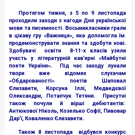
Протягом тижня, з 5 по 9 листопада
проходили заходи з нагоди Дня української
мови та писемності. Восьмикласники грали
в цікаву гру «Важниця», яка допомогла їм
продемонструвати знання та здобути нові.
Здобувачі освіти 8-11-х класів узяли
участь у літературній кав’ярні «Майбутні
поети України». Під час заходу лунали
твори вже відомих слухачам
«Обдарованості» поетів Шаповал
Єлизавети, Корсуна Іллі, Медведєвої
Олександри, Потапчук Тетяни. Присутні
також почули й вірші дебютантів:
Антюкової Ніколь, Козелько Софії, Пивовар
Дар’ї, Коваленко Єлизавети.
Також 8 листопада відбувся конкурс