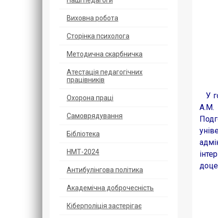
Наші педагоги
Виховна робота
Сторінка психолога
Методична скарбничка
Атестація педагогічних
працівників
У го
Охорoна прaці
А.М.
Самоврядування
Подг
унів
Бібліотека
адмі
НМТ-2024
інте
доце
Антибулінгова політика
Академічна доброчесність
Кіберполіція застерігає