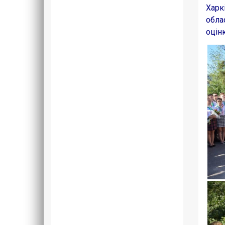
Харк
обла
оцін