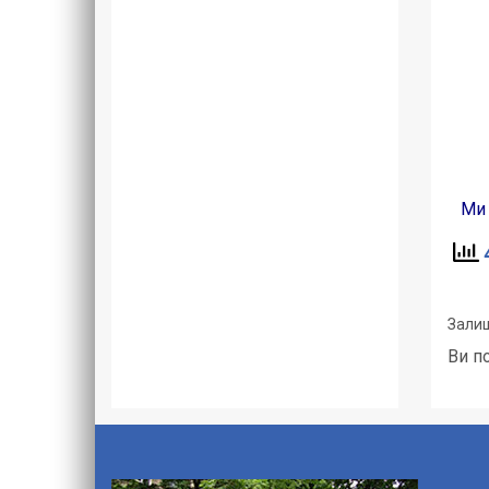
Ми ві
4
Залиш
Ви п