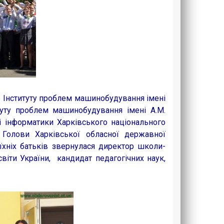
ор Інституту проблем машинобудування імені
туту проблем машинобудування імені А.М.
і інформатики Харківського національного
к Голови Харківської обласної державної
 їхніх батьків звернулася директор школи-
віти України, кандидат педагогічних наук,