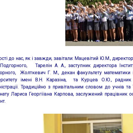
сті до нас, як і завжди, завітали: Мацевітий Ю.М., директ
 Подгорного, Тарелін А. А., заступник директора Інсти
орного, Жолткевич Г. М., декан факультету математики 
ерситету імені В.Н. Каразіна, та Курцев О.Ю., радни
ністрації. Традиційно з привітальним словом до учнів та
рнату Лариса Георгіївна Карпова, заслужений працівник ос
нт.