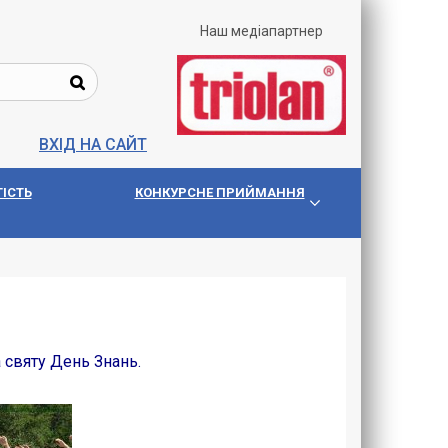
Наш медіапартнер
ВХІД НА САЙТ
IСТЬ
КОНКУРСНЕ ПРИЙМАННЯ
 святу День Знань.