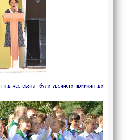
 під час свята були урочисто прийняті до