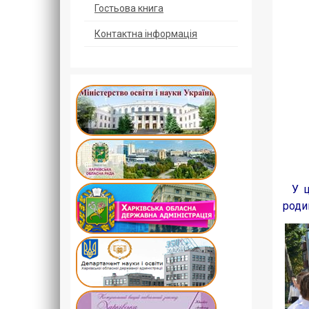
Гостьова книга
Контактна інформація
У ць
роди