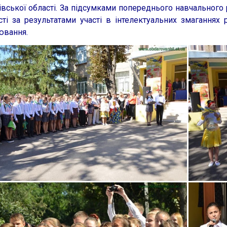
івської області. За підсумками попереднього навчального
сті за результатами участі в інтелектуальних змаганнях
ювання.