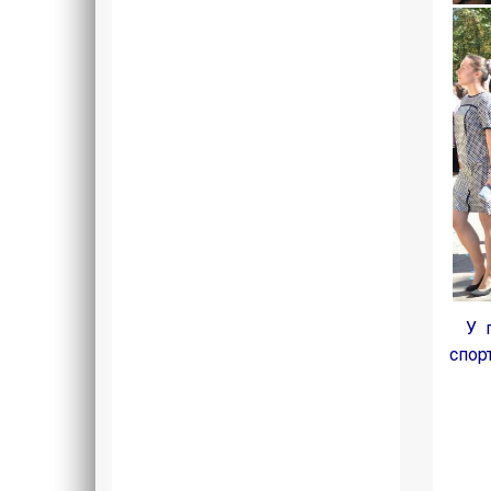
У по
спор