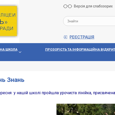
Версія для слабозорих
РЕЄСТРАЦІЯ
НА ШКОЛА
ПРОЗОРIСТЬ ТА IНФОРМАЦIЙНА ВIДКРИТ
нь Знань
ресня у нашій школі пройшла урочиста лінійка, присвячена