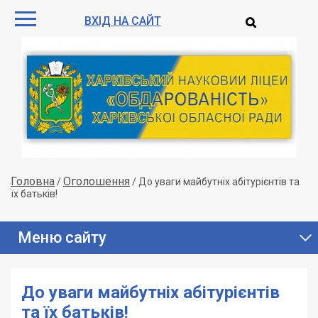
ВХІД НА САЙТ
Головна
Оголошення
/
/
До уваги майбутніх абітурієнтів та
їх батьків!
Меню сайту
До уваги майбутніх абітурієнтів
та їх батьків!