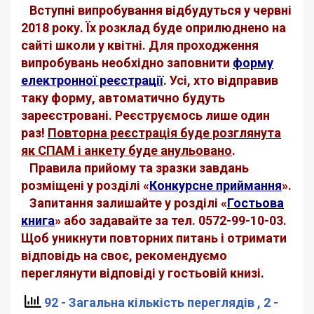
Вступні випробування відбудуться у червні
2018 року. Їх розклад буде оприлюднено на
сайті школи у квітні. Для проходження
випробувань необхідно заповнити
форму
електронної реєстрації
. Усі, хто відправив
таку форму, автоматично будуть
зареєстровані.
Реєструємось
лише
один
раз
!
Повторна реєстрація буде розглянута
як СПАМ і анкету буде анульовано
.
Правила прийому та зразки завдань
розміщені у розділі «
Конкурсне приймання
».
Запитання залишайте у розділі «
Гостьова
книга
» або задавайте за тел. 0572-99-10-03.
Щоб уникнути повторних питань і отримати
відповідь на своє, рекомендуємо
переглянути відповіді у гостьовій книзі.
92 - Загальна кількість переглядів
, 2 -