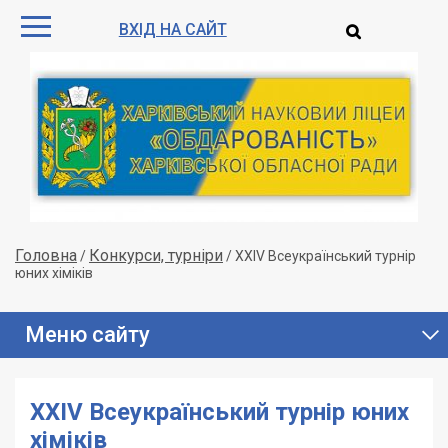
ВХІД НА САЙТ
Головна
Конкурси, турніри
/
/
ХХІV Всеукраїнський турнір
юних хіміків
Меню сайту
ХХІV Всеукраїнський турнір юних
хіміків