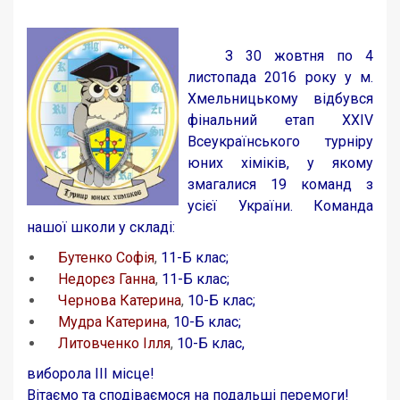
З 30 жовтня по 4
листопада 2016 року у м.
Хмельницькому відбувся
фінальний етап ХХІV
Всеукраїнського турніру
юних хіміків, у якому
змагалися 19 команд з
усієї України. Команда
нашої школи у складі:
Бутенко Софія
,
11-Б клас;
Недорєз Ганна
,
11-Б клас;
Чернова Катерина
,
10-Б клас;
Мудра Катерина
,
10-Б клас;
Литовченко Ілля
,
10-Б клас,
виборола ІІІ місце!
Вітаємо та сподіваємося на подальші перемоги!