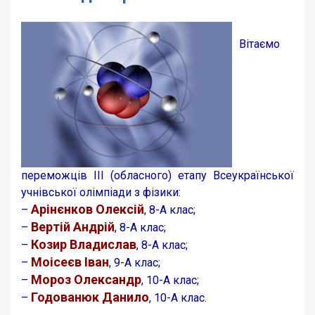
Вітаємо
переможців ІІІ (обласного) етапу Всеукраїнської
учнівської олімпіади з фізики:
Арінєнков Олексій
–
, 8-А клас;
Вертій Андрій
–
, 8-А клас;
Козир Владислав
–
, 8-А клас;
Моісеєв Іван
–
, 9-А клас;
Мороз Олександр
–
, 10-А клас;
Годованюк Данило
–
, 10-А клас.