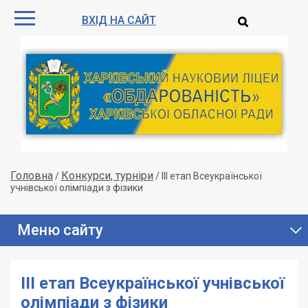
ВХІД НА САЙТ
Головна
Конкурси, турніри
/
/
ІІІ етап Всеукраїнської
учнівської олімпіади з фізики
Меню сайту
ІІІ етап Всеукраїнської учнівської
олімпіади з фізики