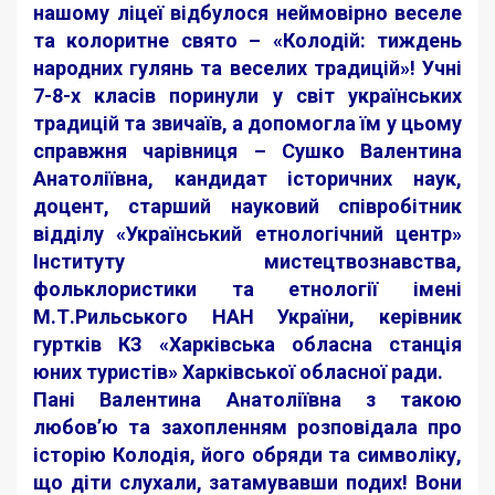
нашому ліцеї відбулося неймовірно веселе
та колоритне свято – «Колодій: тиждень
народних гулянь та веселих традицій»! Учні
7-8-х класів поринули у світ українських
традицій та звичаїв, а допомогла їм у цьому
справжня чарівниця – Сушко Валентина
Анатоліївна, кандидат історичних наук,
доцент, старший науковий співробітник
відділу «Український етнологічний центр»
Інституту мистецтвознавства,
фольклористики та етнології імені
М.Т.Рильського НАН України, керівник
гуртків КЗ «Харківська обласна станція
юних туристів» Харківської обласної ради. ‍
Пані Валентина Анатоліївна з такою
любов’ю та захопленням розповідала про
історію Колодія, його обряди та символіку,
що діти слухали, затамувавши подих! Вони