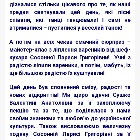
дізналися стільки цікавого про те, як наші
предки святкували цей день, які пісні
співали, які танці танцювали! І самі не
втрималися – пустилися у веселий танок!
А потім на всіх чекав смачний сюрприз –
майстер-клас з ліплення вареників від шеф-
кухаря Сосонної Лариси Григорівни! ‍ Учні з
радістю ліпили вареники, а потім, мабуть, із
ще більшою радістю їх куштували!
Цей день був сповнений сміху, радості та
нових відкриттів! Ми щиро вдячні Сушко
Валентині Анатоліївні за її захоплюючу
лекцію та за те, що поділилася з нами
своїми знаннями та любов’ю до української
культури. Також висловлюємо величезну
подяку Сосонній Ларисі Григорівні за її