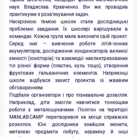
наук Владислав Кравченко. Він же проводив
практикуми з розв’язування задач.
Наскрізною темою школи стали дослідницькі
проблемні завдання. Їх школярі вирішували в
командах. Кожна група мала виконати свій проект.
Серед них – вивчення роботи літій-іонних
акумуляторів, дослідження конденсаторів великої
ємності (іоністорів) та взаємодії наелектризованих
тіл різної форми (пластин, куль тощо), створення
фруктових гальванічних елементів. Наприкінці
школи відбувся захист проектів із жвавим
обговоренням.
Подбали організатори і про пізнавальне дозвілля.
Наприклад, діти змогли навчитися тонкощам
роботи з металошукачами. Полігон на території
MANLAB.CAMP перетворився на місце справжніх
розкопок. Юні дослідники знайшли монети,
металеві предмети побуту, кераміку й інші