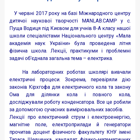
У червні 2017 року на базі Міжнародного центру
дитячої наукової творчості MANLAB.CAMP у с.
Пуща Водиця під Києвом для учнів 8-А класу нашої
школи спеціалістами Національного центру «Мала
академія наук України» була проведена літня
фізична школа. Лекції, практикуми і проблемні
задачі об’єднала загальна тема – електрика.
На лабораторних роботах школярі вивчали
електричні процеси. Зокрема, перевіряли дію
законів Кірхгофа для електричного кола та закону
Ома для ділянки кола і повного кола,
досліджували роботу конденсатора. Все це робили
за допомогою сучасних вимірювальних засобів.
Лекції про електричний струм і електроенергію,
магнітне поле, електроприлади й генератори
прочитав доцент фізичного факультету КНУ імені
Тараса Шевченка, кандидат фізико-математичних