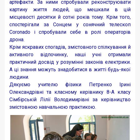
артефакти. За ними спробували реконструювати
картину життя людей, що мешкали в цій
місцевості десятки й сотні років тому. Крім того,
спостерігали за Сонцем у сонячний телескоп
Coronado і спробували себе в ролі операторів
дрона.
Крім яскравих спогадів, змістовного спілкування й
активного відпочинку, наші учні отримали
практичний досвід у розумінні законів електрики.
А ці знання можуть знадобитися в житті будь-якої
людини.
Дякуємо учителю фізики Петренко Ірині
Олександрівні та класному керівнику 8-А класу
Сімбірській Лілії Володимирівні за керівництво
змістовною навчальною практикою.