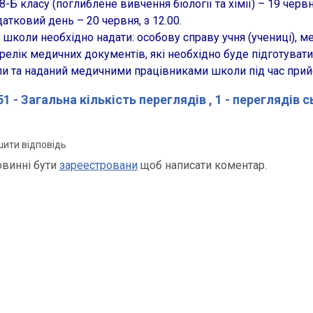
8-Б класу (поглиблене вивчення біології та хімії) – 19 червня
атковий день – 20 червня, з 12.00.
коли необхідно надати: особову справу учня (учениці), м
лік медичних документів, які необхідно буде підготувати 
и та наданий медичними працівниками школи під час прий
1 - Загальна кількість переглядів
, 1 - переглядів 
ити відповідь
овинні бути
зареестровани
щоб написати коментар.