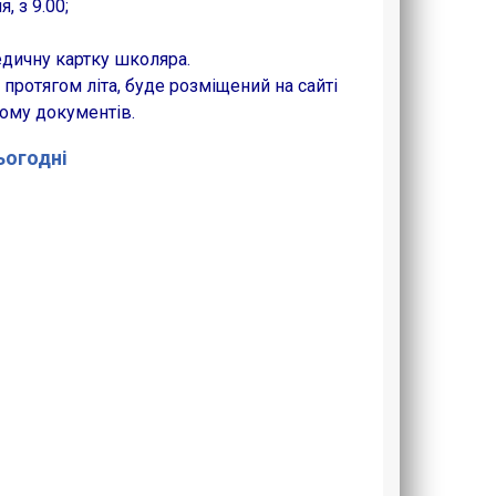
, з 9.00;
едичну картку школяра.
протягом літа, буде розміщений на сайті
ому документів.
сьогодні