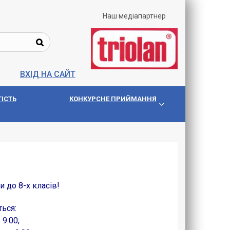
Наш медіапартнер
ВХІД НА САЙТ
IСТЬ
КОНКУРСНЕ ПРИЙМАННЯ
и до 8-х класів!
ься:
9.00;