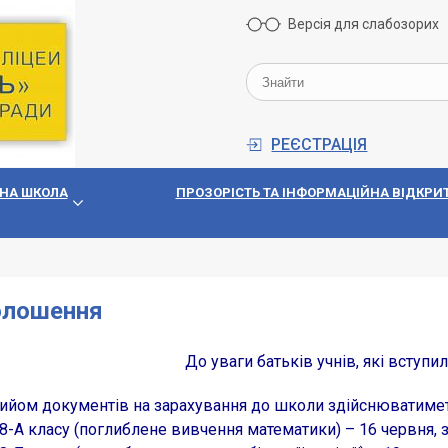
Версія для слабозорих
РЕЄСТРАЦІЯ
НА ШКОЛА
ПРОЗОРIСТЬ ТА IНФОРМАЦIЙНА ВIДКРИТ
олошення
До уваги батьків учнів, які вступил
ом документів на зарахування до школи здійснюватимет
 8-А класу (поглиблене вивчення математики) – 16 червня, з 