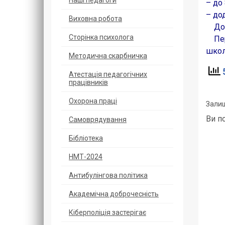
Наші педагоги
– до 
– дод
Виховна робота
До ш
Сторінка психолога
Пере
школ
Методична скарбничка
5
Атестація педагогічних
працівників
Охорoна прaці
Залиш
Ви п
Самоврядування
Бібліотека
НМТ-2024
Антибулінгова політика
Академічна доброчесність
Кіберполіція застерігає