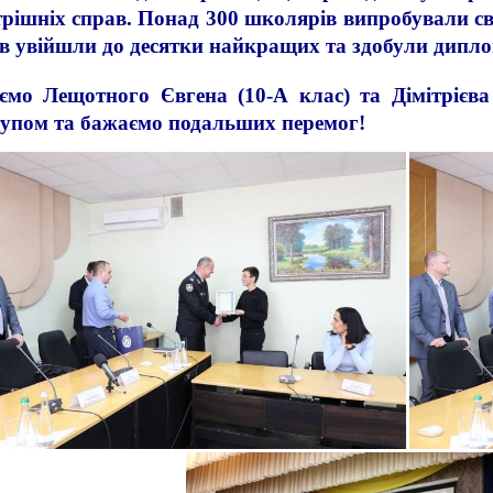
рішніх справ. Понад 300 школярів випробували св
в увійшли до десятки найкращих та здобули дипло
аємо Лещотного Євгена (10-А клас) та Дімітрієв
тупом та бажаємо подальших перемог!