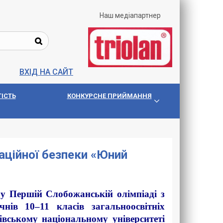
Наш медіапартнер
ВХІД НА САЙТ
IСТЬ
КОНКУРСНЕ ПРИЙМАННЯ
ційної безпеки «Юний
 у Першій Слобожанській олімпіаді з
нів 10–11 класів загальноосвітніх
вському національному університеті