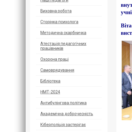
Наші педагоги
внут
Виховна робота
учні
Сторінка психолога
Віт
вис
Методична скарбничка
Атестація педагогічних
працівників
Охорoна прaці
Самоврядування
Бібліотека
НМТ-2024
Антибулінгова політика
Академічна доброчесність
Кіберполіція застерігає