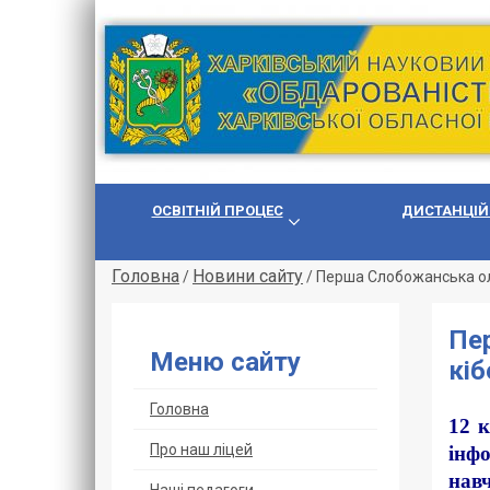
ОСВІТНІЙ ПРОЦЕС
ДИСТАНЦІЙ
Головна
Новини сайту
/
/
Перша Слобожанська ол
Пер
Меню сайту
кіб
Головна
12 
Про наш ліцей
інф
нав