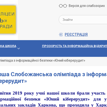
Версія для слабозорих
РЕЄСТРАЦІЯ
НА ШКОЛА
ПРОЗОРIСТЬ ТА IНФОРМАЦIЙНА ВIДКРИТ
імпіада з інформаційної безпеки «Юний кіберерудит»
ша Слобожанська олімпіада з інформа
ерерудит»
квітня 2019 року учні нашої школи брали участь
ормаційної безпеки «Юний кіберерудит» для уч
чальних закладів Харкова, що проходила у Харкі