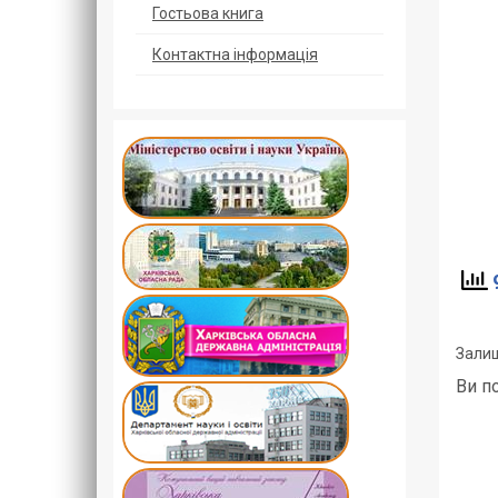
Гостьова книга
Контактна інформація
9
Залиш
Ви п