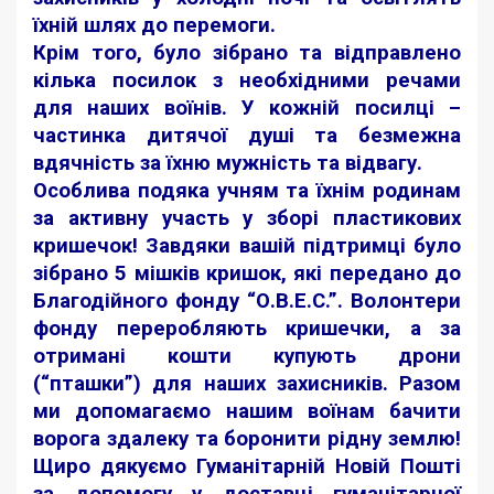
їхній шлях до перемоги.
Крім того, було зібрано та відправлено
кілька посилок з необхідними речами
для наших воїнів. У кожній посилці –
частинка дитячої душі та безмежна
вдячність за їхню мужність та відвагу.
Особлива подяка учням та їхнім родинам
за активну участь у зборі пластикових
кришечок! Завдяки вашій підтримці було
зібрано 5 мішків кришок, які передано до
Благодійного фонду “О.В.Е.С.”. Волонтери
фонду переробляють кришечки, а за
отримані кошти купують дрони
(“пташки”) для наших захисників. Разом
ми допомагаємо нашим воїнам бачити
ворога здалеку та боронити рідну землю!
Щиро дякуємо Гуманітарній Новій Пошті