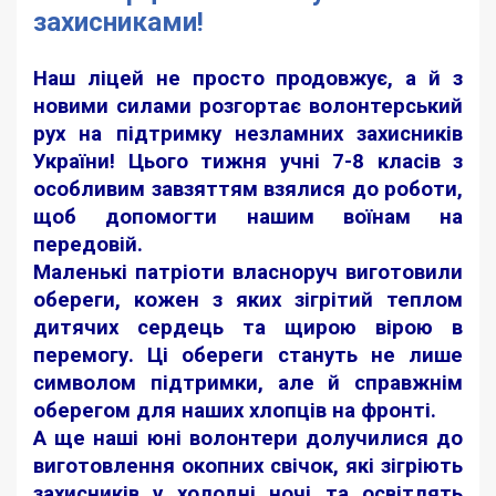
захисниками!
Наш ліцей не просто продовжує, а й з
новими силами розгортає волонтерський
рух на підтримку незламних захисників
України! Цього тижня учні 7-8 класів з
особливим завзяттям взялися до роботи,
щоб допомогти нашим воїнам на
передовій.
Маленькі патріоти власноруч виготовили
обереги, кожен з яких зігрітий теплом
дитячих сердець та щирою вірою в
перемогу. Ці обереги стануть не лише
символом підтримки, але й справжнім
оберегом для наших хлопців на фронті.
А ще наші юні волонтери долучилися до
виготовлення окопних свічок, які зігріють
захисників у холодні ночі та освітлять