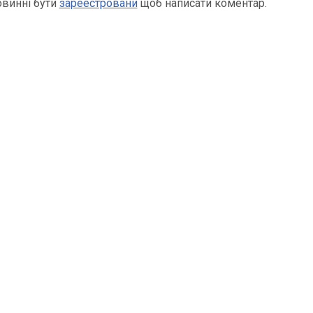
овинні бути
зареестровани
щоб написати коментар.