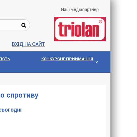
Наш медіапартнер
ВХІД НА САЙТ
IСТЬ
КОНКУРСНЕ ПРИЙМАННЯ
го спротиву
 сьогодні