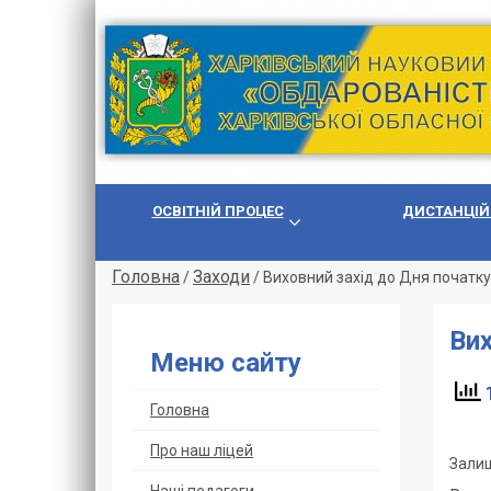
ОСВІТНІЙ ПРОЦЕС
ДИСТАНЦІЙ
Головна
Заходи
/
/
Виховний захід до Дня початк
Вих
Меню сайту
1
Головна
Про наш ліцей
Залиш