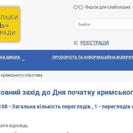
Версія для слабозорих
РЕЄСТРАЦІЯ
НА ШКОЛА
ПРОЗОРIСТЬ ТА IНФОРМАЦIЙНА ВIДКРИТ
у кримського спротиву
овний захід до Дня початку кримсько
08 - Загальна кількість переглядів
, 1 - переглядів
ити відповідь