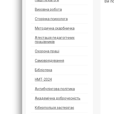
Наші педагоги
Ви п
Виховна робота
Сторінка психолога
Методична скарбничка
Атестація педагогічних
працівників
Охорoна прaці
Самоврядування
Бібліотека
НМТ-2024
Антибулінгова політика
Академічна доброчесність
Кіберполіція застерігає