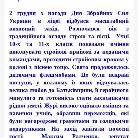
2 грудня з нагоди Дня Збройних Сил
України в ліцеї відбувся масштабний
виховний захід. Розпочався він з
традиційного огляду строю та пісні. Учні
10-х та 11-х класів показали вміння
виконувати стройові прийомі за поданими
командами, проходити стройовим кроком у
колоні з піснею тощо. Свято продовжилось
дитячими флешмобами. Це були яскраві
виступи, у кожному із яких відчувалась
велика любов до Батьківщини, її героїчного
минулого та готовність стати захисниками
рідної землі. Журі високо оцінило вміння та
навички учнів, обравши переможців, які
були нагороджені грамотами та солодкими
подарунками. На захід завітали почесні
гості: Максим Радченко, депутат