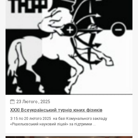
23 Лютого , 2025
XXXI Всеукраїнський турнір юних фізиків
З 15 по 20 лютого 2025 на базі Комунального закладу
«Рішельєвський науковий ліцей» за підтримки ...