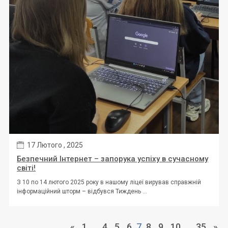
17 Лютого , 2025
Безпечний Інтернет – запорука успіху в сучасному
світі!
З 10 по 14 лютого 2025 року в нашому ліцеї вирував справжній
інформаційний шторм – відбувся Тиждень ...
«
1
…
4
5
6
7
8
9
10
…
35
»