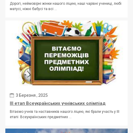
Дорогі, неймовірні жінки нашого ліцею, наші чарівні учениці, любі
матусі, ніжні бабусі та всі ...
3 Березня , 2025
ІІІ етап Всеукраїнських учнівських олімпіад
Вітаємо учнів та наставників нашого ліцею, які брали участь у ІІІ
етапі Всеукраїнських предметних ...