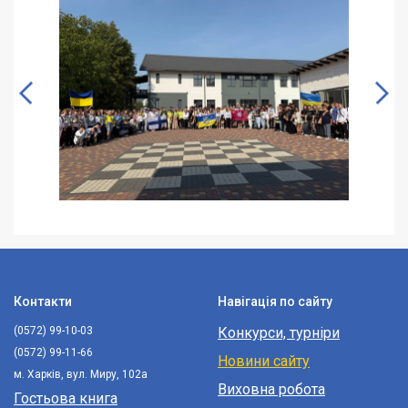
Контакти
Навігація по сайту
(0572) 99-10-03
Конкурси, турніри
(0572) 99-11-66
Новини сайту
м. Харків, вул. Миру, 102а
Виховна робота
Гостьова книга