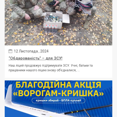
12 Листопада , 2024
“Обдарованість” – для ЗСУ!
Наш ліцей продовжує підтримувати ЗСУ. Учні, батьки та
працівники нашого ліцею знову об’єдналися, ...