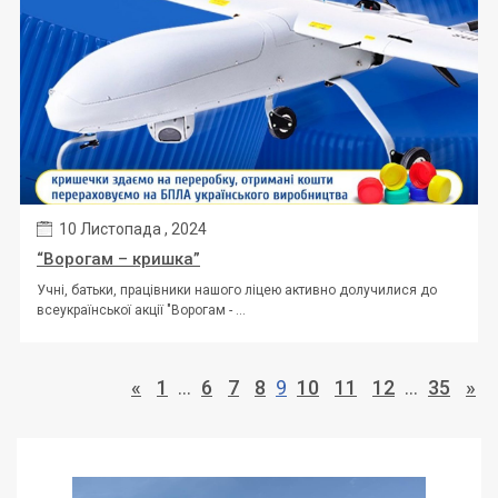
10 Листопада , 2024
“Ворогам – кришка”
Учні, батьки, працівники нашого ліцею активно долучилися до
всеукраїнської акції "Ворогам - ...
«
1
…
6
7
8
9
10
11
12
…
35
»