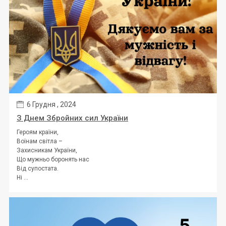
6 Грудня , 2024
З Днем Збройних сил України
Героям країни,
Воїнам світла –
Захисникам України,
Що мужньо боронять нас
Від супостата.
Ні ...